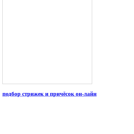
подбор стрижек и причёсок он-лайн