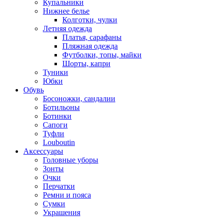
Купальники
Нижнее белье
Колготки, чулки
Летняя одежда
Платья, сарафаны
Пляжная одежда
Футболки, топы, майки
Шорты, капри
Туники
Юбки
Обувь
Босоножки, сандалии
Ботильоны
Ботинки
Сапоги
Туфли
Louboutin
Аксессуары
Головные уборы
Зонты
Очки
Перчатки
Ремни и пояса
Сумки
Украшения