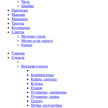
Часы
Шарфы
Прически
Макияж
Маникюр
Тренды
Коллекции
Советы
Модные стили
Модно и не дорого
Разное
Главная
Одежда
Верхняя одежда
Комбинезоны
Кофты, свитера
Куртки
Плащи
Пуловеры, джемперы
Пуховики, парки
Пальто
Шубы, полушубки