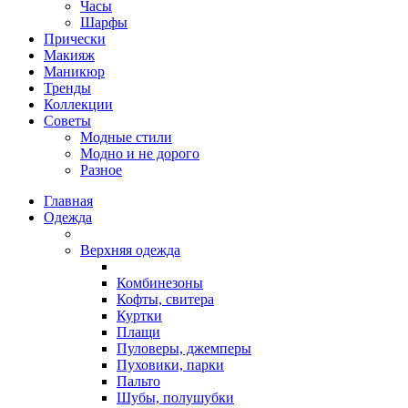
Часы
Шарфы
Прически
Макияж
Маникюр
Тренды
Коллекции
Советы
Модные стили
Модно и не дорого
Разное
Главная
Одежда
Верхняя одежда
Комбинезоны
Кофты, свитера
Куртки
Плащи
Пуловеры, джемперы
Пуховики, парки
Пальто
Шубы, полушубки