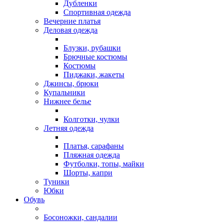
Дубленки
Спортивная одежда
Вечерние платья
Деловая одежда
Блузки, рубашки
Брючные костюмы
Костюмы
Пиджаки, жакеты
Джинсы, брюки
Купальники
Нижнее белье
Колготки, чулки
Летняя одежда
Платья, сарафаны
Пляжная одежда
Футболки, топы, майки
Шорты, капри
Туники
Юбки
Обувь
Босоножки, сандалии