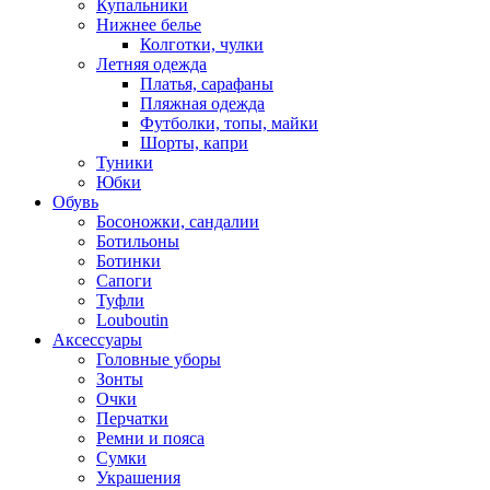
Купальники
Нижнее белье
Колготки, чулки
Летняя одежда
Платья, сарафаны
Пляжная одежда
Футболки, топы, майки
Шорты, капри
Туники
Юбки
Обувь
Босоножки, сандалии
Ботильоны
Ботинки
Сапоги
Туфли
Louboutin
Аксессуары
Головные уборы
Зонты
Очки
Перчатки
Ремни и пояса
Сумки
Украшения