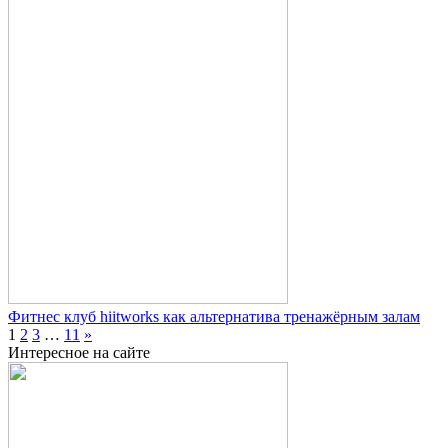
Фитнес клуб hiitworks как альтернатива тренажёрным залам
1
2
3
…
11
»
Интересное на сайте