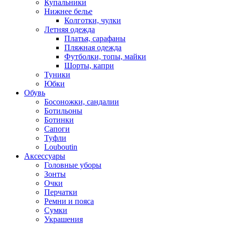
Купальники
Нижнее белье
Колготки, чулки
Летняя одежда
Платья, сарафаны
Пляжная одежда
Футболки, топы, майки
Шорты, капри
Туники
Юбки
Обувь
Босоножки, сандалии
Ботильоны
Ботинки
Сапоги
Туфли
Louboutin
Аксессуары
Головные уборы
Зонты
Очки
Перчатки
Ремни и пояса
Сумки
Украшения