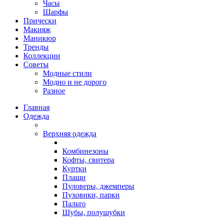
Часы
Шарфы
Прически
Макияж
Маникюр
Тренды
Коллекции
Советы
Модные стили
Модно и не дорого
Разное
Главная
Одежда
Верхняя одежда
Комбинезоны
Кофты, свитера
Куртки
Плащи
Пуловеры, джемперы
Пуховики, парки
Пальто
Шубы, полушубки