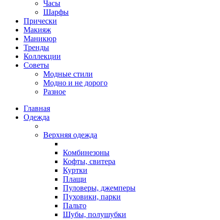
Часы
Шарфы
Прически
Макияж
Маникюр
Тренды
Коллекции
Советы
Модные стили
Модно и не дорого
Разное
Главная
Одежда
Верхняя одежда
Комбинезоны
Кофты, свитера
Куртки
Плащи
Пуловеры, джемперы
Пуховики, парки
Пальто
Шубы, полушубки