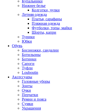
Купальники
Нижнее белье
Колготки, чулки
Летняя одежда
Платья, сарафаны
Пляжная одежда
Футболки, топы, майки
Шорты, капри
Туники
Юбки
Обувь
Босоножки, сандалии
Ботильоны
Ботинки
Сапоги
Туфли
Louboutin
Аксессуары
Головные уборы
Зонты
Очки
Перчатки
Ремни и пояса
Сумки
Украшения