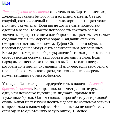
Летние брючные костюмы
желательно выбирать из легких,
холодящих тканей белого или пастельного цвета. Светло-
голубой, светло-зеленый или светло-коричневый цвет тоже
приятно радует глаз. Если вы не хотите быть полностью
одетым в белое, то можете попробовать сочетать белые
элементы одежды с синим или бирюзовым цветом, тем самым
создавая стильный морской образ. Сандалии отлично
смотрятся с летним костюмом. Туфли Chanel или обувь на
плоской подошве могут быть великолепным дополнением.
Когда речь заходит о выборе украшений, то холодные оттенки
серебра всегда освежат ваш образ в летний период. Если
наряд имеет несколько цветов, то выберите один цвет, с
которым сочетаются украшения. Например, если верх белого
цвета, а брюки морского цвета, то темно-синее ожерелье
может выглядеть очень эффектно.
У каждой бизнес-леди в гардеробе есть в наличие
деловой
брючный костюм
. Как правило, он имеет длинные рукава,
одну или несколько пуговиц на пиджаке, прямые или
зауженные брюки. Одним словом, строгий силуэт и деловой
стиль. Какой цвет блузки носить с деловым костюмом зависит
от дресс-кода в вашем офисе. Но вы никогда не ошибетесь,
если оденете однотонную белую блузку. В менее