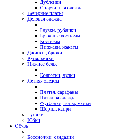
Дубленки
Спортивная одежда
Вечерние платья
Деловая одежда
Блузки, рубашки
Брючные костюмы
Костюмы
Пиджаки, жакеты
Джинсы, брюки
Купальники
Нижнее белье
Колготки, чулки
Летняя одежда
Платья, сарафаны
Пляжная одежда
Футболки, топы, майки
Шорты, капри
Туники
Юбки
Обувь
Босоножки, сандалии