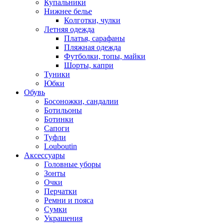
Купальники
Нижнее белье
Колготки, чулки
Летняя одежда
Платья, сарафаны
Пляжная одежда
Футболки, топы, майки
Шорты, капри
Туники
Юбки
Обувь
Босоножки, сандалии
Ботильоны
Ботинки
Сапоги
Туфли
Louboutin
Аксессуары
Головные уборы
Зонты
Очки
Перчатки
Ремни и пояса
Сумки
Украшения