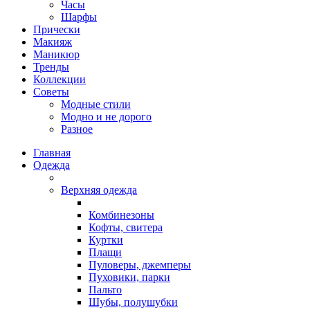
Часы
Шарфы
Прически
Макияж
Маникюр
Тренды
Коллекции
Советы
Модные стили
Модно и не дорого
Разное
Главная
Одежда
Верхняя одежда
Комбинезоны
Кофты, свитера
Куртки
Плащи
Пуловеры, джемперы
Пуховики, парки
Пальто
Шубы, полушубки