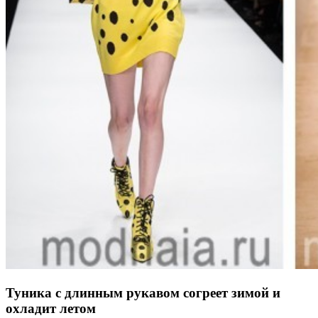
Туника с длинным рукавом согреет зимой и
охладит летом