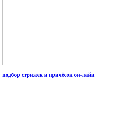
подбор стрижек и причёсок он-лайн