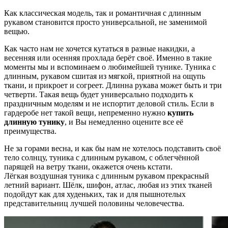
Как классическая модель, так и романтичная с длинным
рукавом становится просто универсальной, не заменимой
вещью.
Как часто нам не хочется кутаться в разные накидки, а
весенняя или осенняя прохлада берёт своё. Именно в такие
моменты мы и вспоминаем о любимейшей тунике. Туника с
длинным, рукавом сшитая из мягкой, приятной на ощупь
ткани, и прикроет и согреет. Длинна рукава может быть и три
четверти. Такая вещь будет универсально подходить к
праздничным моделям и не испортит деловой стиль. Если в
гардеробе нет такой вещи, непременно нужно
купить
длинную тунику
, и Вы немедленно оцените все её
преимущества.
Не за горами весна, и как бы нам не хотелось подставить своё
тело солнцу, туника с длинным рукавом, с облегчённой
парящей на ветру ткани, окажется очень кстати.
Лёгкая воздушная туника с длинным рукавом прекрасный
летний вариант. Шёлк, шифон, атлас, любая из этих тканей
подойдут как для худеньких, так и для пышнотелых
представительниц лучшей половины человечества.