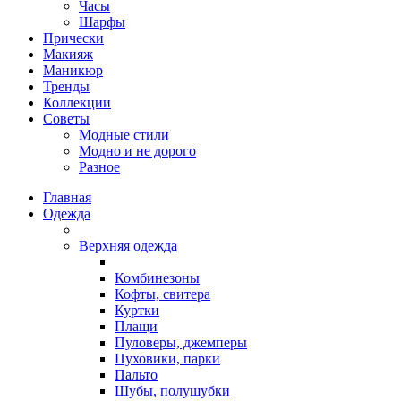
Часы
Шарфы
Прически
Макияж
Маникюр
Тренды
Коллекции
Советы
Модные стили
Модно и не дорого
Разное
Главная
Одежда
Верхняя одежда
Комбинезоны
Кофты, свитера
Куртки
Плащи
Пуловеры, джемперы
Пуховики, парки
Пальто
Шубы, полушубки