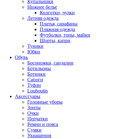
Купальники
Нижнее белье
Колготки, чулки
Летняя одежда
Платья, сарафаны
Пляжная одежда
Футболки, топы, майки
Шорты, капри
Туники
Юбки
Обувь
Босоножки, сандалии
Ботильоны
Ботинки
Сапоги
Туфли
Louboutin
Аксессуары
Головные уборы
Зонты
Очки
Перчатки
Ремни и пояса
Сумки
Украшения