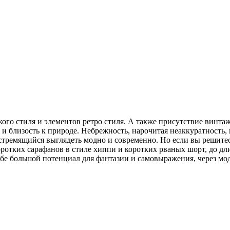
кого стиля и элементов ретро стиля. А также присутствие винт
и близость к природе. Небрежность, нарочитая неаккуратность, 
тремящийся выглядеть модно и современно. Но если вы решитесь
оротких сарафанов в стиле хиппи и коротких рваных шорт, до д
себе большой потенциал для фантазии и самовыражения, через м