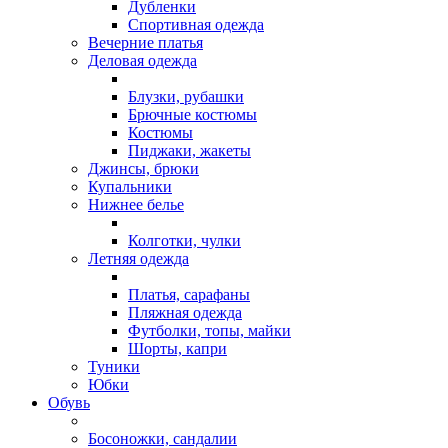
Дубленки
Спортивная одежда
Вечерние платья
Деловая одежда
Блузки, рубашки
Брючные костюмы
Костюмы
Пиджаки, жакеты
Джинсы, брюки
Купальники
Нижнее белье
Колготки, чулки
Летняя одежда
Платья, сарафаны
Пляжная одежда
Футболки, топы, майки
Шорты, капри
Туники
Юбки
Обувь
Босоножки, сандалии