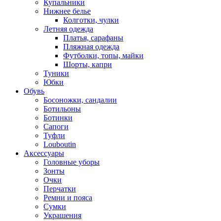
Купальники
Нижнее белье
Колготки, чулки
Летняя одежда
Платья, сарафаны
Пляжная одежда
Футболки, топы, майки
Шорты, капри
Туники
Юбки
Обувь
Босоножки, сандалии
Ботильоны
Ботинки
Сапоги
Туфли
Louboutin
Аксессуары
Головные уборы
Зонты
Очки
Перчатки
Ремни и пояса
Сумки
Украшения