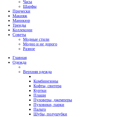
Часы
Шарфы
Прически
Макияж
Маникюр
Тренды
Коллекции
Советы
Модные стили
Модно и не дорого
Разное
Главная
Одежда
Верхняя одежда
Комбинезоны
Кофты, свитера
Куртки
Плащи
Пуловеры, джемперы
Пуховики, парки
Пальто
Шубы, полушубки