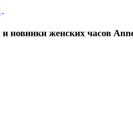
ы
»
и новинки женских часов Аnne