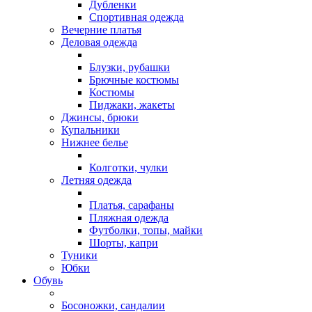
Дубленки
Спортивная одежда
Вечерние платья
Деловая одежда
Блузки, рубашки
Брючные костюмы
Костюмы
Пиджаки, жакеты
Джинсы, брюки
Купальники
Нижнее белье
Колготки, чулки
Летняя одежда
Платья, сарафаны
Пляжная одежда
Футболки, топы, майки
Шорты, капри
Туники
Юбки
Обувь
Босоножки, сандалии