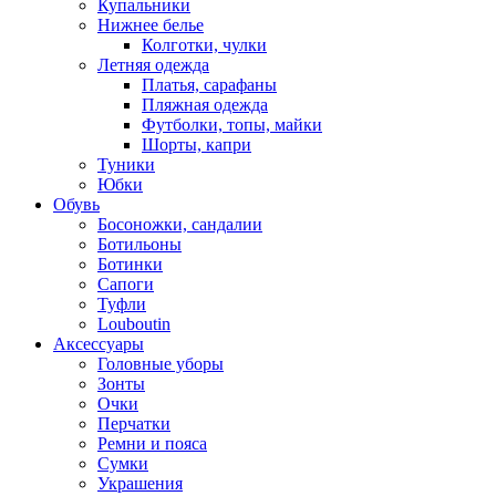
Купальники
Нижнее белье
Колготки, чулки
Летняя одежда
Платья, сарафаны
Пляжная одежда
Футболки, топы, майки
Шорты, капри
Туники
Юбки
Обувь
Босоножки, сандалии
Ботильоны
Ботинки
Сапоги
Туфли
Louboutin
Аксессуары
Головные уборы
Зонты
Очки
Перчатки
Ремни и пояса
Сумки
Украшения