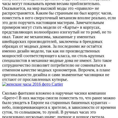
часы могут показывать время весьма приблизительно.
Оказывается, на мир высокой моды это «правило» не
распространяется. Каким бы странным ни был корпус часов,
поместить в него сверхточный механизм вполне реально, если
это дело поручить настоящим мастерам. Замечательным
примером могут стать модели от «Картье» в корпусах,
представляющих волнообразно изогнутый не то ромб, не то
овал. Такие же механизмы, заказанные у именитых
швейцарских производителей, заключены в брендовых
образцах от модных домов. За последними же остаётся
именно дизайн модели, так как ни производственных
мощностей соответствующего класса, ни столь крупных
специалистов в механике модные дома не имеют. Зато такое
сотрудничество позволяет потребителю не сомневаться в
отменном качестве модных хронометров. Впрочем, в плане
оригинальности дизайна и сами знаменитые часовщики не
отстают от прославленных кутюрье.
Сколько фантазии вложено в наручные часики компании
«Бреге»! В них мастера смогли поместить то, что ранее можно
было увидеть в Европе на старинных башенных курантах –
небо, поворачивающееся к зрителю, в зависимости от времени
суток, то солнышком, то луной. В ручных часах это
реализовано несколько иначе: дневное и ночное светила,