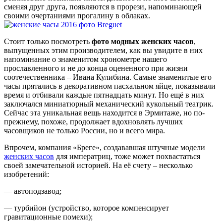
сменяя друг друга, появляются в прорези, напоминающей
своими очертаниями прогалину в облаках.
Стоит только посмотреть
фото модных женских часов
,
выпущенных этим производителем, как вы увидите в них
напоминание о знаменитом хронометре нашего
прославленного и не до конца оцененного при жизни
соотечественника – Ивана Кулибина. Самые знаменитые его
часы прятались в декоративном пасхальном яйце, показывали
время и отбивали каждые пятнадцать минут. Но ещё в них
заключался миниатюрный механический кукольный театрик.
Сейчас эта уникальная вещь находится в Эрмитаже, но по-
прежнему, похоже, продолжает вдохновлять лучших
часовщиков не только России, но и всего мира.
Впрочем, компания «Бреге», создававшая штучные модели
женских часов
для императриц, тоже может похвастаться
своей замечательной историей. На её счету – несколько
изобретений:
— автоподзавод;
— турбийон (устройство, которое компенсирует
гравитационные помехи);