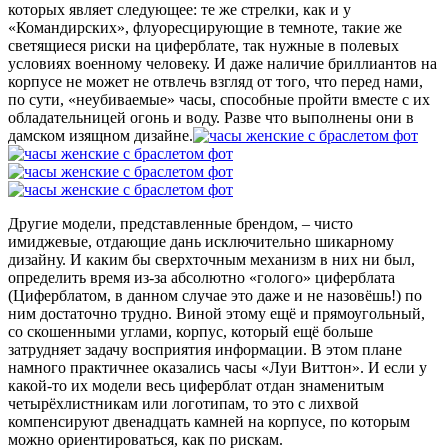
которых являет следующее: те же стрелки, как и у
«Командирских», флуоресцирующие в темноте, такие же
светящиеся риски на циферблате, так нужные в полевых
условиях военному человеку. И даже наличие бриллиантов на
корпусе не может не отвлечь взгляд от того, что перед нами,
по сути, «неубиваемые» часы, способные пройти вместе с их
обладательницей огонь и воду. Разве что выполнены они в
дамском изящном дизайне.
Другие модели, представленные брендом, – чисто
имиджевые, отдающие дань исключительно шикарному
дизайну. И каким бы сверхточным механизм в них ни был,
определить время из-за абсолютно «голого» циферблата
(Циферблатом, в данном случае это даже и не назовёшь!) по
ним достаточно трудно. Виной этому ещё и прямоугольный,
со скошенными углами, корпус, который ещё больше
затрудняет задачу восприятия информации. В этом плане
намного практичнее оказались часы «Луи Виттон». И если у
какой-то их модели весь циферблат отдан знаменитым
четырёхлистникам или логотипам, то это с лихвой
компенсируют двенадцать камней на корпусе, по которым
можно ориентироваться, как по рискам.