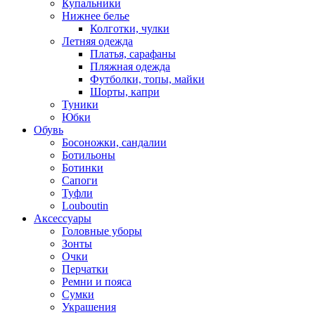
Купальники
Нижнее белье
Колготки, чулки
Летняя одежда
Платья, сарафаны
Пляжная одежда
Футболки, топы, майки
Шорты, капри
Туники
Юбки
Обувь
Босоножки, сандалии
Ботильоны
Ботинки
Сапоги
Туфли
Louboutin
Аксессуары
Головные уборы
Зонты
Очки
Перчатки
Ремни и пояса
Сумки
Украшения