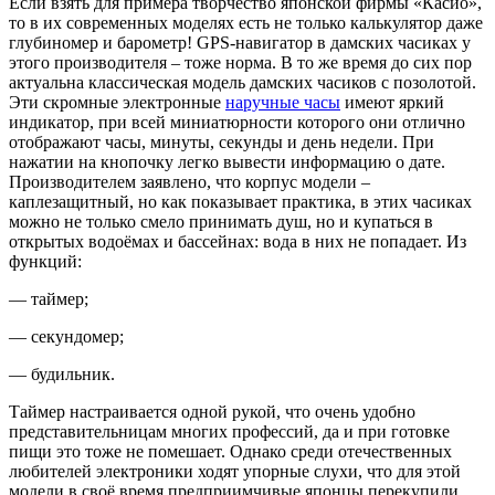
Если взять для примера творчество японской фирмы «Касио»,
то в их современных моделях есть не только калькулятор даже
глубиномер и барометр! GPS-навигатор в дамских часиках у
этого производителя – тоже норма. В то же время до сих пор
актуальна классическая модель дамских часиков с позолотой.
Эти скромные электронные
наручные часы
имеют яркий
индикатор, при всей миниатюрности которого они отлично
отображают часы, минуты, секунды и день недели. При
нажатии на кнопочку легко вывести информацию о дате.
Производителем заявлено, что корпус модели –
каплезащитный, но как показывает практика, в этих часиках
можно не только смело принимать душ, но и купаться в
открытых водоёмах и бассейнах: вода в них не попадает. Из
функций:
— таймер;
— секундомер;
— будильник.
Таймер настраивается одной рукой, что очень удобно
представительницам многих профессий, да и при готовке
пищи это тоже не помешает. Однако среди отечественных
любителей электроники ходят упорные слухи, что для этой
модели в своё время предприимчивые японцы перекупили