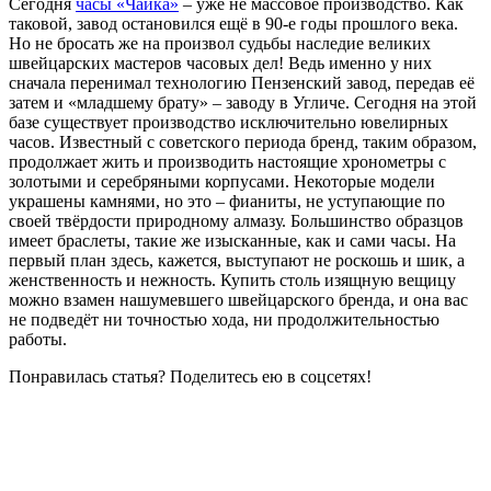
Сегодня
часы «Чайка»
– уже не массовое производство. Как
таковой, завод остановился ещё в 90-е годы прошлого века.
Но не бросать же на произвол судьбы наследие великих
швейцарских мастеров часовых дел! Ведь именно у них
сначала перенимал технологию Пензенский завод, передав её
затем и «младшему брату» – заводу в Угличе. Сегодня на этой
базе существует производство исключительно ювелирных
часов. Известный с советского периода бренд, таким образом,
продолжает жить и производить настоящие хронометры с
золотыми и серебряными корпусами. Некоторые модели
украшены камнями, но это – фианиты, не уступающие по
своей твёрдости природному алмазу. Большинство образцов
имеет браслеты, такие же изысканные, как и сами часы. На
первый план здесь, кажется, выступают не роскошь и шик, а
женственность и нежность. Купить столь изящную вещицу
можно взамен нашумевшего швейцарского бренда, и она вас
не подведёт ни точностью хода, ни продолжительностью
работы.
Понравилась статья? Поделитесь ею в соцсетях!