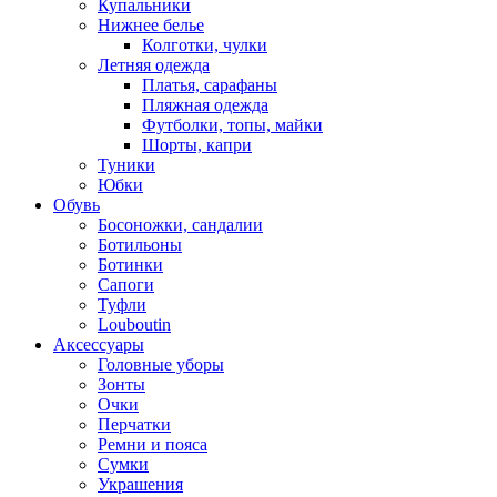
Купальники
Нижнее белье
Колготки, чулки
Летняя одежда
Платья, сарафаны
Пляжная одежда
Футболки, топы, майки
Шорты, капри
Туники
Юбки
Обувь
Босоножки, сандалии
Ботильоны
Ботинки
Сапоги
Туфли
Louboutin
Аксессуары
Головные уборы
Зонты
Очки
Перчатки
Ремни и пояса
Сумки
Украшения