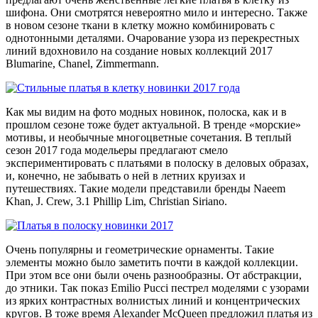
шифона. Они смотрятся невероятно мило и интересно. Также
в новом сезоне ткани в клетку можно комбинировать с
однотонными деталями. Очарование узора из перекрестных
линий вдохновило на создание новых коллекций 2017
Blumarine, Chanel, Zimmermann.
Как мы видим на фото модных новинок, полоска, как и в
прошлом сезоне тоже будет актуальной. В тренде «морские»
мотивы, и необычные многоцветные сочетания. В теплый
сезон 2017 года модельеры предлагают смело
экспериментировать с платьями в полоску в деловых образах,
и, конечно, не забывать о ней в летних круизах и
путешествиях. Такие модели представили бренды Naeem
Khan, J. Crew, 3.1 Phillip Lim, Christian Siriano.
Очень популярны и геометрические орнаменты. Такие
элементы можно было заметить почти в каждой коллекции.
При этом все они были очень разнообразны. От абстракции,
до этники. Так показ Emilio Pucci пестрел моделями с узорами
из ярких контрастных волнистых линий и концентрических
кругов. В тоже время Alexander McQueen предложил платья из