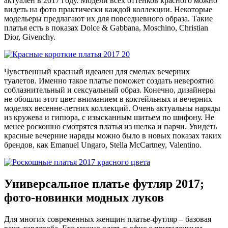
актуален в 2017 году. Модели всех оттенков красного можно
видеть на фото практически каждой коллекции. Некоторые
модельеры предлагают их для повседневного образа. Такие
платья есть в показах Dolce & Gabbana, Moschino, Christian
Dior, Givenchy.
Чувственный красный идеален для смелых вечерних
туалетов. Именно такое платье поможет создать невероятно
соблазнительный и сексуальный образ. Конечно, дизайнеры
не обошли этот цвет вниманием в коктейльных и вечерних
моделях весенне-летних коллекций. Очень актуальны наряды
из кружева и гипюра, с изысканным шитьем по шифону. Не
менее роскошно смотрятся платья из шелка и парчи. Увидеть
красные вечерние наряды можно было в новых показах таких
брендов, как Emanuel Ungaro, Stella McCartney, Valentino.
Универсальное платье футляр 2017;
фото-новинки модных луков
Для многих современных женщин платье-футляр – базовая