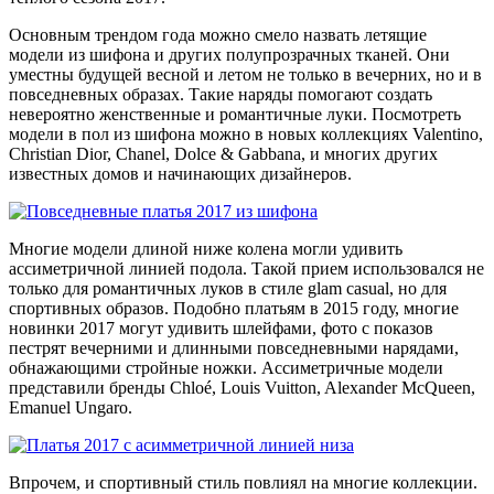
Основным трендом года можно смело назвать летящие
модели из шифона и других полупрозрачных тканей. Они
уместны будущей весной и летом не только в вечерних, но и в
повседневных образах. Такие наряды помогают создать
невероятно женственные и романтичные луки. Посмотреть
модели в пол из шифона можно в новых коллекциях Valentino,
Christian Dior, Chanel, Dolce & Gabbana, и многих других
известных домов и начинающих дизайнеров.
Многие модели длиной ниже колена могли удивить
ассиметричной линией подола. Такой прием использовался не
только для романтичных луков в стиле glam casual, но для
спортивных образов. Подобно платьям в 2015 году, многие
новинки 2017 могут удивить шлейфами, фото с показов
пестрят вечерними и длинными повседневными нарядами,
обнажающими стройные ножки. Ассиметричные модели
представили бренды Chloé, Louis Vuitton, Alexander McQueen,
Emanuel Ungaro.
Впрочем, и спортивный стиль повлиял на многие коллекции.