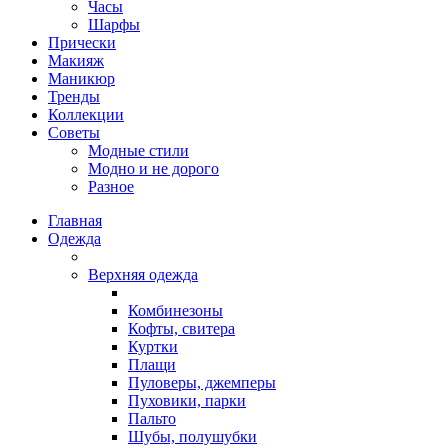
Часы
Шарфы
Прически
Макияж
Маникюр
Тренды
Коллекции
Советы
Модные стили
Модно и не дорого
Разное
Главная
Одежда
Верхняя одежда
Комбинезоны
Кофты, свитера
Куртки
Плащи
Пуловеры, джемперы
Пуховики, парки
Пальто
Шубы, полушубки