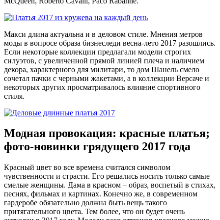
McQueen, Roberto Cavalli, Paco Rabanne.
Макси длина актуальна и в деловом стиле. Мнения метров
моды в вопросе образа бизнеследи весна-лето 2017 разошлись.
Если некоторые коллекции предлагали модели строгих
силуэтов, с увеличенной прямой линией плеча и наличием
декора, характерного для милитари, то дом Шанель смело
сочетал пачки с черными жакетами, а в коллекции Версаче и
некоторых других просматривалось влияние спортивного
стиля.
Модная провокация: красные платья;
фото-новинки грядущего 2017 года
Красный цвет во все времена считался символом
чувственности и страсти. Его решались носить только самые
смелые женщины. Дама в красном – образ, воспетый в стихах,
песнях, фильмах и картинах. Конечно же, в современном
гардеробе обязательно должна быть вещь такого
притягательного цвета. Тем более, что он будет очень