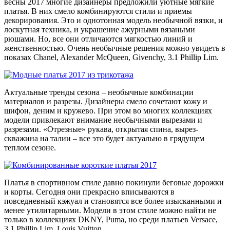
весны 2017 многие дизайнеры предложили уютные мягкие
платья. В них смело комбинируются стили и приемы
декорирования. Это и однотонная модель необычной вязки, и
лоскутная техника, и украшение ажурными вязаными
рюшами. Но, все они отличаются мягкостью линий и
женственностью. Очень необычные решения можно увидеть в
показах Chanel, Alexander McQueen, Givenchy, 3.1 Phillip Lim.
Актуальные тренды сезона – необычные комбинации
материалов и разрезы. Дизайнеры смело сочетают кожу и
шифон, деним и кружево. При этом во многих коллекциях
модели привлекают внимание необычными вырезами и
разрезами. «Отрезные» рукава, открытая спина, вырез-
скважина на талии – все это будет актуально в грядущем
теплом сезоне.
Платья в спортивном стиле давно покинули беговые дорожки
и корты. Сегодня они прекрасно вписываются в
повседневный кэжуал и становятся все более изысканными и
менее утилитарными. Модели в этом стиле можно найти не
только в коллекциях DKNY, Puma, но среди платьев Versace,
3.1 Phillip Lim, Louis Vuitton.