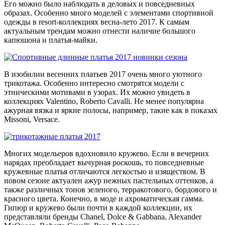
Его можно было наблюдать в деловых и повседневных
образах. Особенно много моделей с элементами спортивной
одежды в resort-коллекциях весна-лето 2017. К самым
актуальным трендам можно отнести наличие большого
капюшона и платья-майки.
В изобилии весенних платьев 2017 очень много уютного
трикотажа. Особенно интересно смотрятся модели с
этническими мотивами в узорах. Их можно увидеть в
коллекциях Valentino, Roberto Cavalli. Не менее популярна
ажурная вязка и яркие полосы, например, такие как в показах
Missoni, Versace.
Многих модельеров вдохновило кружево. Если в вечерних
нарядах преобладает вычурная роскошь, то повседневные
кружевные платья отличаются легкостью и изяществом. В
новом сезоне актуален ажур нежных пастельных оттенков, а
также различных тонов зеленого, терракотового, бордового и
красного цвета. Конечно, в моде и ахроматическая гамма.
Гипюр и кружево были почти в каждой коллекции, их
представляли бренды Chanel, Dolce & Gabbana, Alexander