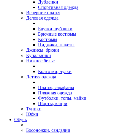
Дубленки
Спортивная одежда
Вечерние платья
Деловая одежда
Блузки, рубашки
Брючные костюмы
Костюмы
Пиджаки, жакеты
Джинсы, брюки
Купальники
Нижнее белье
Колготки, чулки
Летняя одежда
Платья, сарафаны
Пляжная одежда
Футболки, топы, майки
Шорты, капри
Туники
Юбки
Обувь
Босоножки, сандалии