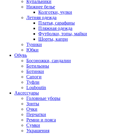
Купальники
Нижнее белье
Колготки, чулки
Летняя одежда
Платья, сарафаны
Пляжная одежда
Футболки, топы, майки
Шорты, капри
Туники
Юбки
Обувь
Босоножки, сандалии
Ботильоны
Ботинки
Сапоги
Туфли
Louboutin
Аксессуары
Головные уборы
Зонты
Очки
Перчатки
Ремни и пояса
Сумки
Украшения