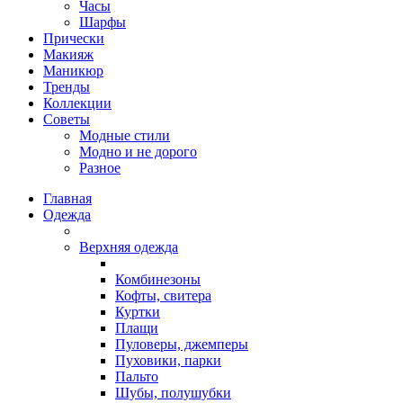
Часы
Шарфы
Прически
Макияж
Маникюр
Тренды
Коллекции
Советы
Модные стили
Модно и не дорого
Разное
Главная
Одежда
Верхняя одежда
Комбинезоны
Кофты, свитера
Куртки
Плащи
Пуловеры, джемперы
Пуховики, парки
Пальто
Шубы, полушубки