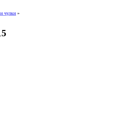
и чулки
»
15