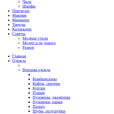
Часы
Шарфы
Прически
Макияж
Маникюр
Тренды
Коллекции
Советы
Модные стили
Модно и не дорого
Разное
Главная
Одежда
Верхняя одежда
Комбинезоны
Кофты, свитера
Куртки
Плащи
Пуловеры, джемперы
Пуховики, парки
Пальто
Шубы, полушубки