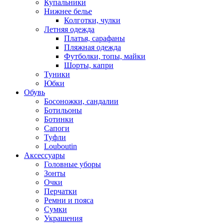
Купальники
Нижнее белье
Колготки, чулки
Летняя одежда
Платья, сарафаны
Пляжная одежда
Футболки, топы, майки
Шорты, капри
Туники
Юбки
Обувь
Босоножки, сандалии
Ботильоны
Ботинки
Сапоги
Туфли
Louboutin
Аксессуары
Головные уборы
Зонты
Очки
Перчатки
Ремни и пояса
Сумки
Украшения