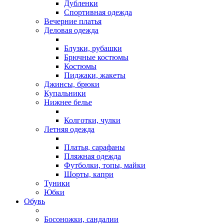
Дубленки
Спортивная одежда
Вечерние платья
Деловая одежда
Блузки, рубашки
Брючные костюмы
Костюмы
Пиджаки, жакеты
Джинсы, брюки
Купальники
Нижнее белье
Колготки, чулки
Летняя одежда
Платья, сарафаны
Пляжная одежда
Футболки, топы, майки
Шорты, капри
Туники
Юбки
Обувь
Босоножки, сандалии