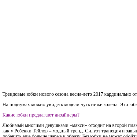
Трендовые юбки нового сезона весна-лето 2017 кардинально о
На подиумах можно увидеть модели чуть ниже колена. Эти юбк
Какие юбки предлагают дизайнеры?
Любимый многими девушками «макси» отходит на второй пла
как у Ребекки Тейлор – модный тренд. Силуэт трапеция и зав
добавить еще больше шарма к образу. Без юбки не может обойт