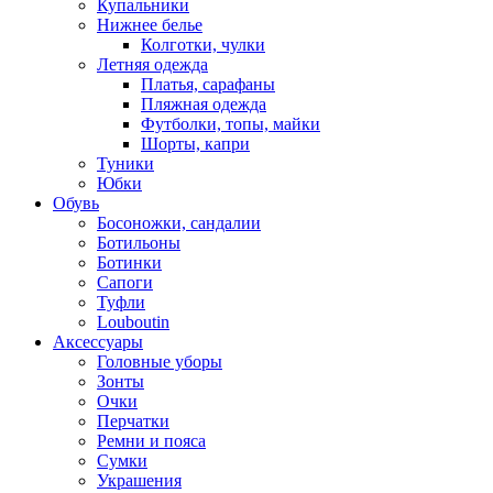
Купальники
Нижнее белье
Колготки, чулки
Летняя одежда
Платья, сарафаны
Пляжная одежда
Футболки, топы, майки
Шорты, капри
Туники
Юбки
Обувь
Босоножки, сандалии
Ботильоны
Ботинки
Сапоги
Туфли
Louboutin
Аксессуары
Головные уборы
Зонты
Очки
Перчатки
Ремни и пояса
Сумки
Украшения