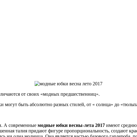
тличаются от своих «модных предшественниц».
и могут быть абсолютно разных стилей, от « солнца» до «тюльп
н. А современные
модные юбки весны-лета 2017
имеют среднюю
ышенная талия придают фигуре пропорциональность, создают кр
ись ни одна модница. Она является частью базового гардероба, 