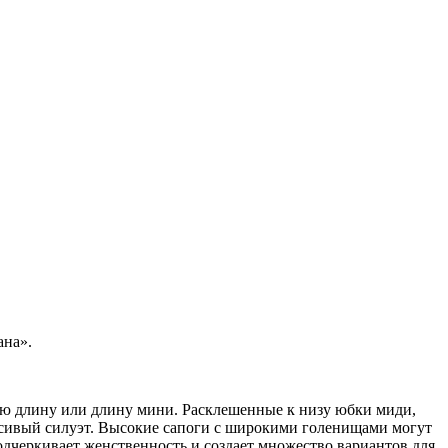
ана».
 длину или длину мини. Расклешенные к низу юбки миди,
асивый силуэт. Высокие сапоги с широкими голенищами могут
подчеркивает женственность и создает множество вариантов для