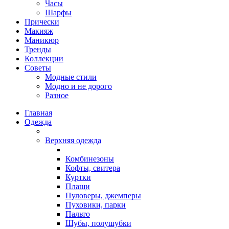
Часы
Шарфы
Прически
Макияж
Маникюр
Тренды
Коллекции
Советы
Модные стили
Модно и не дорого
Разное
Главная
Одежда
Верхняя одежда
Комбинезоны
Кофты, свитера
Куртки
Плащи
Пуловеры, джемперы
Пуховики, парки
Пальто
Шубы, полушубки