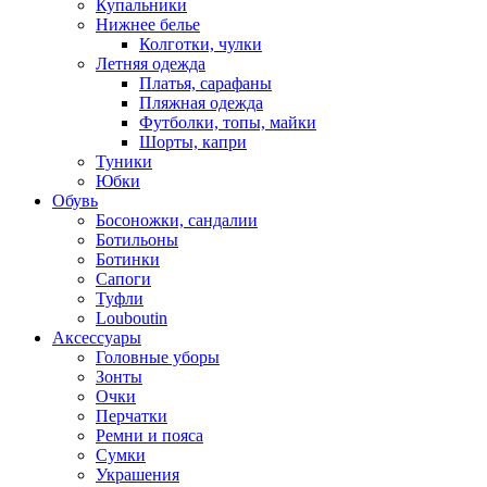
Купальники
Нижнее белье
Колготки, чулки
Летняя одежда
Платья, сарафаны
Пляжная одежда
Футболки, топы, майки
Шорты, капри
Туники
Юбки
Обувь
Босоножки, сандалии
Ботильоны
Ботинки
Сапоги
Туфли
Louboutin
Аксессуары
Головные уборы
Зонты
Очки
Перчатки
Ремни и пояса
Сумки
Украшения