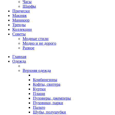
Часы
Шарфы
Прически
Макияж
Маникюр
Тренды
Коллекции
Советы
Модные стили
Модно и не дорого
Разное
Главная
Одежда
Верхняя одежда
Комбинезоны
Кофты, свитера
Куртки
Плащи
Пуловеры, джемперы
Пуховики, парки
Пальто
Шубы, полушубки