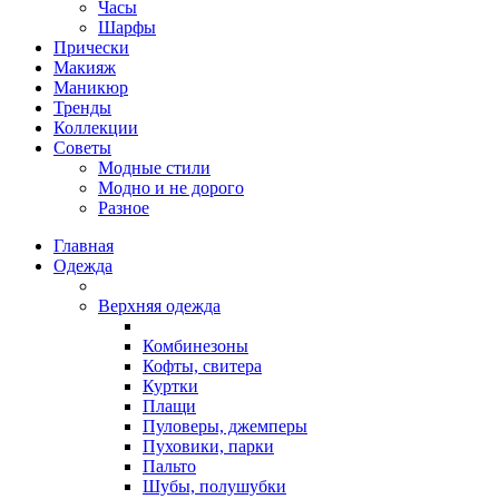
Часы
Шарфы
Прически
Макияж
Маникюр
Тренды
Коллекции
Советы
Модные стили
Модно и не дорого
Разное
Главная
Одежда
Верхняя одежда
Комбинезоны
Кофты, свитера
Куртки
Плащи
Пуловеры, джемперы
Пуховики, парки
Пальто
Шубы, полушубки