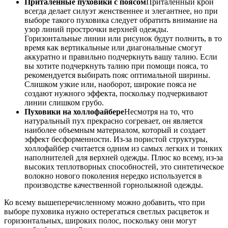
Приталенные пуховики с поясом
Приталенный крой
всегда делает силуэт женственнее и элегантнее, но при
выборе такого пуховика следует обратить внимание на
узор линий прострочки верхней одежды.
Горизонтальные линии или рисунок будут полнить, в то
время как вертикальные или диагональные смогут
аккуратно и правильно подчеркнуть вашу талию. Если
вы хотите подчеркнуть талию при помощи пояса, то
рекомендуется выбирать пояс оптимальной ширины.
Слишком узкие или, наоборот, широкие пояса не
создают нужного эффекта, поскольку подчеркивают
линии слишком грубо.
Пуховики на холлофайбере
Несмотря на то, что
натуральный пух прекрасно согревает, он является
наиболее объемным материалом, который и создает
эффект бесформенности. Из-за пористой структуры,
холлофайбер считается одним из самых легких и тонких
наполнителей для верхней одежды. Плюс ко всему, из-за
высоких теплотворных способностей, это синтетическое
волокно нового поколения нередко используется в
производстве качественной горнолыжной одежды.
Ко всему вышеперечисленному можно добавить, что при
выборе пуховика нужно остерегаться светлых расцветок и
горизонтальных, широких полос, поскольку они могут