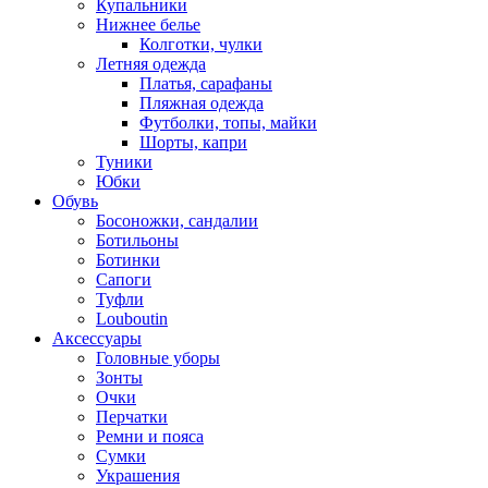
Купальники
Нижнее белье
Колготки, чулки
Летняя одежда
Платья, сарафаны
Пляжная одежда
Футболки, топы, майки
Шорты, капри
Туники
Юбки
Обувь
Босоножки, сандалии
Ботильоны
Ботинки
Сапоги
Туфли
Louboutin
Аксессуары
Головные уборы
Зонты
Очки
Перчатки
Ремни и пояса
Сумки
Украшения