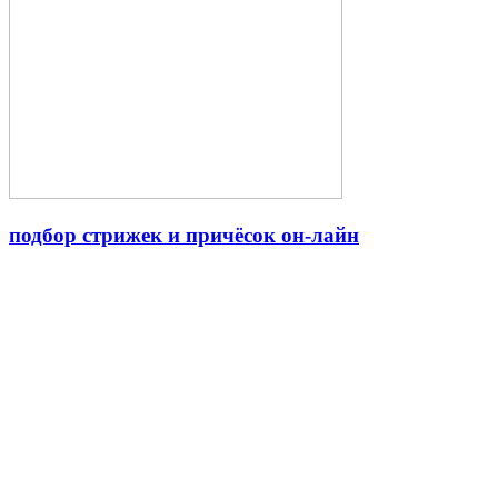
подбор стрижек и причёсок он-лайн