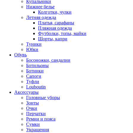
Купальники
Нижнее белье
Колготки, чулки
Летняя одежда
Платья, сарафаны
Пляжная одежда
Футболки, топы, майки
Шорты, капри
Туники
Юбки
Обувь
Босоножки, сандалии
Ботильоны
Ботинки
Сапоги
Туфли
Louboutin
Аксессуары
Головные уборы
Зонты
Очки
Перчатки
Ремни и пояса
Сумки
Украшения