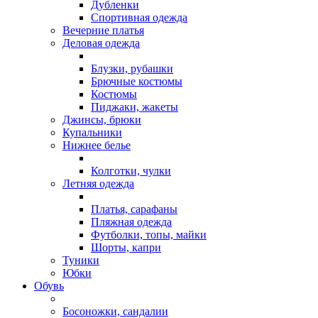
Дубленки
Спортивная одежда
Вечерние платья
Деловая одежда
Блузки, рубашки
Брючные костюмы
Костюмы
Пиджаки, жакеты
Джинсы, брюки
Купальники
Нижнее белье
Колготки, чулки
Летняя одежда
Платья, сарафаны
Пляжная одежда
Футболки, топы, майки
Шорты, капри
Туники
Юбки
Обувь
Босоножки, сандалии