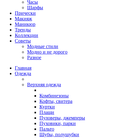
Часы
Шарфы
Прически
Макияж
Маникюр
Тренды
Коллекции
Советы
Модные стили
Модно и не дорого
Разное
Главная
Одежда
Верхняя одежда
Комбинезоны
Кофты, свитера
Куртки
Плащи
Пуловеры, джемперы
Пуховики, парки
Пальто
Шубы, полушубки