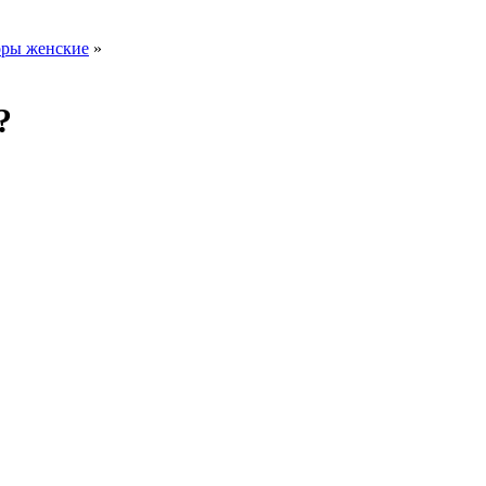
оры женские
»
?