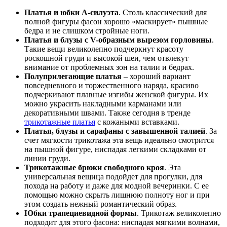
Платья и юбки А-силуэта
. Столь классический для
полной фигуры фасон хорошо «маскирует» пышные
бедра и не слишком стройные ноги.
Платья и блузы с V-образным вырезом горловины
.
Такие вещи великолепно подчеркнут красоту
роскошной груди и высокой шеи, чем отвлекут
внимание от проблемных зон на талии и бедрах.
Полуприлегающие платья
– хороший вариант
повседневного и торжественного наряда, красиво
подчеркивают плавные изгибы женской фигуры. Их
можно украсить накладными карманами или
декоративными швами. Также сегодня в тренде
трикотажные платья
с кожаными вставками.
Платья, блузы и сарафаны с завышенной талией
. За
счет мягкости трикотажа эта вещь идеально смотрится
на пышной фигуре, ниспадая легкими складками от
линии груди.
Трикотажные брюки свободного кроя
. Эта
универсальная вещица подойдет для прогулки, для
похода на работу и даже для модной вечеринки. С ее
помощью можно скрыть лишнюю полноту ног и при
этом создать нежный романтический образ.
Юбки трапециевидной формы
. Трикотаж великолепно
подходит для этого фасона: ниспадая мягкими волнами,