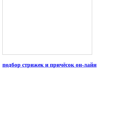
подбор стрижек и причёсок он-лайн