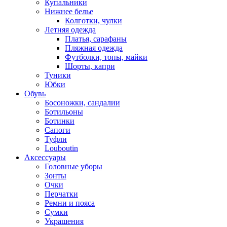
Купальники
Нижнее белье
Колготки, чулки
Летняя одежда
Платья, сарафаны
Пляжная одежда
Футболки, топы, майки
Шорты, капри
Туники
Юбки
Обувь
Босоножки, сандалии
Ботильоны
Ботинки
Сапоги
Туфли
Louboutin
Аксессуары
Головные уборы
Зонты
Очки
Перчатки
Ремни и пояса
Сумки
Украшения