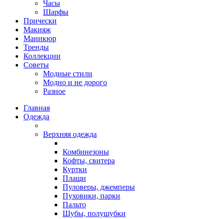
Часы
Шарфы
Прически
Макияж
Маникюр
Тренды
Коллекции
Советы
Модные стили
Модно и не дорого
Разное
Главная
Одежда
Верхняя одежда
Комбинезоны
Кофты, свитера
Куртки
Плащи
Пуловеры, джемперы
Пуховики, парки
Пальто
Шубы, полушубки