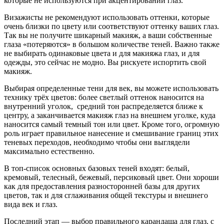
которые не используются при акцентировании глаз.
Визажисты не рекомендуют использовать оттенки, которые
очень близки по цвету или соответствуют оттенку ваших глаз.
Так вы не получите шикарный макияж, а ваши собственные
глаза «потеряются» в большом количестве теней. Важно также
не выбирать одинаковые цвета и для макияжа глаз, и для
одежды, это сейчас не модно. Вы рискуете испортить свой
макияж.
Выбирая определенные тени для век, вы можете использовать
технику трёх цветов: более светлый оттенок наносится на
внутренний уголок, средний тон распределяется ближе к
центру, а заканчивается макияж глаз на внешнем уголке, куда
наносится самый темный тон или цвет. Кроме того, огромную
роль играет правильное нанесение и смешивание границ этих
теневых переходов, необходимо чтобы они выглядели
максимально естественно.
В топ-список основных базовых теней входят: белый,
кремовый, телесный, бежевый, персиковый цвет. Они хороши
как для предоставления разносторонней базы для других
цветов, так и для сглаживания общей текстуры и внешнего
вида век и глаз.
Последний этап — выбор правильного карандаша для глаз, с