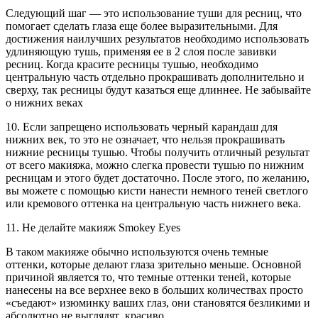
Следующий шаг — это использование туши для ресниц, что
помогает сделать глаза еще более выразительными. Для
достижения наилучших результатов необходимо использовать
удлиняющую тушь, применяя ее в 2 слоя после завивки
ресниц. Когда красите ресницы тушью, необходимо
центральную часть отдельно прокрашивать дополнительно и
сверху, так ресницы будут казаться еще длиннее. Не забывайте
о нижних веках
10. Если запрещено использовать черный карандаш для
нижних век, то это не означает, что нельзя прокрашивать
нижние ресницы тушью. Чтобы получить отличный результат
от всего макияжа, можно слегка провести тушью по нижним
ресницам и этого будет достаточно. После этого, по желанию,
вы можете с помощью кисти нанести немного теней светлого
или кремового оттенка на центральную часть нижнего века.
11. Не делайте макияж Smokey Eyes
В таком макияже обычно используются очень темные
оттенки, которые делают глаза зрительно меньше. Основной
причиной является то, что темные оттенки теней, которые
нанесены на все верхнее веко в больших количествах просто
«съедают» изюминку ваших глаз, они становятся безликими и
абсолютно не выглядят красиво.