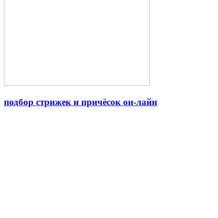
подбор стрижек и причёсок он-лайн