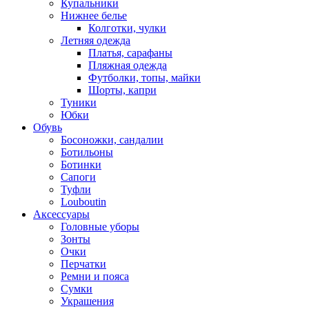
Купальники
Нижнее белье
Колготки, чулки
Летняя одежда
Платья, сарафаны
Пляжная одежда
Футболки, топы, майки
Шорты, капри
Туники
Юбки
Обувь
Босоножки, сандалии
Ботильоны
Ботинки
Сапоги
Туфли
Louboutin
Аксессуары
Головные уборы
Зонты
Очки
Перчатки
Ремни и пояса
Сумки
Украшения