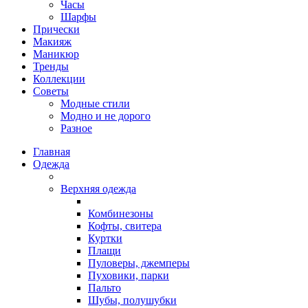
Часы
Шарфы
Прически
Макияж
Маникюр
Тренды
Коллекции
Советы
Модные стили
Модно и не дорого
Разное
Главная
Одежда
Верхняя одежда
Комбинезоны
Кофты, свитера
Куртки
Плащи
Пуловеры, джемперы
Пуховики, парки
Пальто
Шубы, полушубки