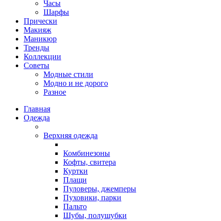
Часы
Шарфы
Прически
Макияж
Маникюр
Тренды
Коллекции
Советы
Модные стили
Модно и не дорого
Разное
Главная
Одежда
Верхняя одежда
Комбинезоны
Кофты, свитера
Куртки
Плащи
Пуловеры, джемперы
Пуховики, парки
Пальто
Шубы, полушубки