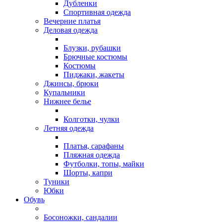
Дубленки
Спортивная одежда
Вечерние платья
Деловая одежда
Блузки, рубашки
Брючные костюмы
Костюмы
Пиджаки, жакеты
Джинсы, брюки
Купальники
Нижнее белье
Колготки, чулки
Летняя одежда
Платья, сарафаны
Пляжная одежда
Футболки, топы, майки
Шорты, капри
Туники
Юбки
Обувь
Босоножки, сандалии