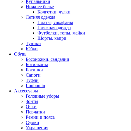
Купальники
Нижнее белье
Колготки, чулки
Летняя одежда
Платья, сарафаны
Пляжная одежда
Футболки, топы, майки
Шорты, капри
Туники
Юбки
Обувь
Босоножки, сандалии
Ботильоны
Ботинки
Сапоги
Туфли
Louboutin
Аксессуары
Головные уборы
Зонты
Очки
Перчатки
Ремни и пояса
Сумки
Украшения